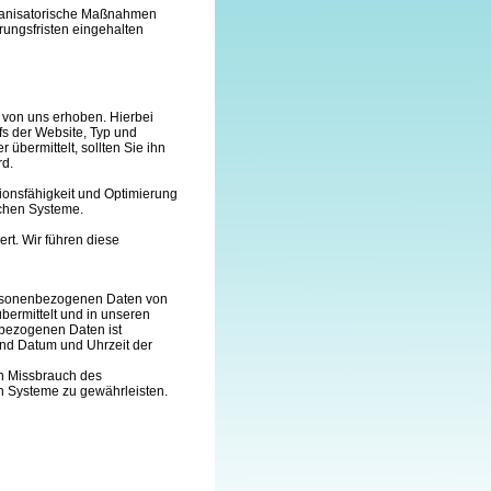
ganisatorische Maßnahmen
rungsfristen eingehalten
von uns erhoben. Hierbei
fs der Website, Typ und
bermittelt, sollten Sie ihn
rd.
ionsfähigkeit und Optimierung
schen Systeme.
t. Wir führen diese
ersonenbezogenen Daten von
bermittelt und in unseren
nbezogenen Daten ist
und Datum und Uhrzeit der
en Missbrauch des
en Systeme zu gewährleisten.